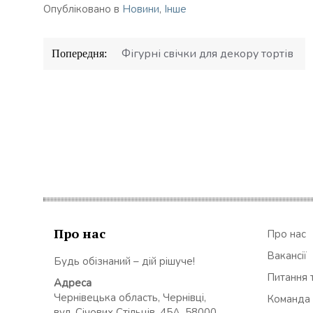
Опубліковано в
Новини
,
Інше
Навігація
Фігурні свічки для декору тортів
Попередня:
записів
Про нас
Про нас
Вакансії
Будь обізнаний – дій рішуче!
Питання т
Адреса
Чернівецька область, Чернівці,
Команда
вул. Січових Стільців, 45А, 58000