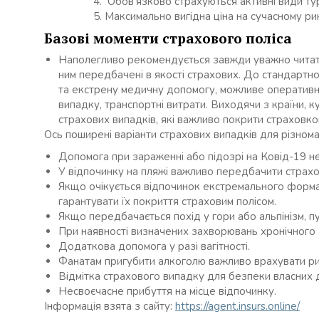
Обов’язково страхуються активні види ту
Максимально вигідна ціна на сучасному ри
Базові моменти страхового поліса
Наполегливо рекомендується завжди уважно читати 
ним передбачені в якості страхових. До стандартно
та екстрену медичну допомогу, можливе оперативн
випадку, транспортні витрати. Виходячи з країни, к
страхових випадків, які важливо покрити страховко
Ось поширені варіанти страхових випадків для різнома
Допомога при зараженні або підозрі на Ковід-19 н
У відпочинку на пляжі важливо передбачити страхов
Якщо очікується відпочинок екстремального форма
гарантувати їх покриття страховим полісом.
Якщо передбачається похід у гори або альпінізм, п
При наявності визначених захворювань хронічного 
Додаткова допомога у разі вагітності.
Фанатам пригубити алкоголю важливо врахувати ризи
Відмітка страхового випадку для безпеки власних 
Несвоєчасне прибуття на місце відпочинку.
Інформація взята з сайту:
https://agent.insurs.online/