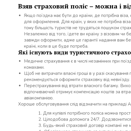
Взяв страховий поліс – можна і в
Якщо поїздка має бути до країни, де потрібна віза,
для оформлення. Для країн, у яких не потрібна віз
тому більшість туристів не трудяться пошуком стра
Незалежно від того, їдете ви країну з візовим чи 
завжди оформити, адже це гарантії надання вам бе
країні, коли в це буде потреба.
Які існують види туристичного страхо
Медичне страхування є в числі незамінних при поїз
комахами.
Щоб не витрачати власні гроші в у разі скасування
рекомендується оформити страховку від невиїзду.
Перестрахування від втрати власного багажу. Вихо
відпочиваючий отримує компенсацію коштів за втра
авіакомпанією.
Хороше обслуговування слід відзначити на прикладі Ag
Для купівлі потрібного поліса можна прост
Цілодобова допомога 24/7. Додзвонитися
Будь-який страховий договір компанії не м