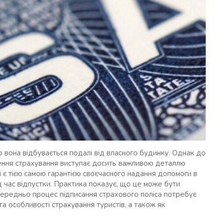
 вона відбувається подалі від власного будинку. Однак до
ення страхування виступає досить важливою деталлю
 є тією самою гарантією своєчасного надання допомоги в
д час відпустки. Практика показує, що це може бути
осередньо процес підписання страхового поліса потребує
а особливості страхування туристів, а також як