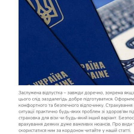
Заслужена відпустка – завжди доречно, зокрема якщо
цього слід заздалегідь добре підготуватися. Оформл
комфортного та безпечного відпочинку. Страхування і
ситуації практично будь-яких проблем зі здоров’ям пі
страховка для візи чи будь-який інший варіант. Безп
врахування деяких дуже важливих нюансів. Про види т
скористатися ним за кордоном читайте у нашій статті.