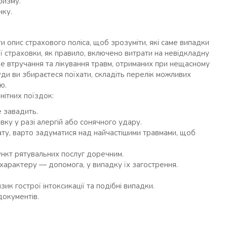
ризму.
нку.
опис страхового поліса, щоб зрозуміти, які саме випадки
ї страховки, як правило, включено витрати на невідкладну
е втручання та лікування травм, отриманих при нещасному
уди ви збираєтеся поїхати, складіть перелік можливих
ю.
нітних поїздок:
е завадить.
ку у разі алергій або сонячного удару.
ту, варто задуматися над найчастішими травмами, щоб
ункт рятувальних послуг доречним.
характеру — допомога, у випадку їх загострення.
к гострої інтоксикації та подібні випадки.
документів.