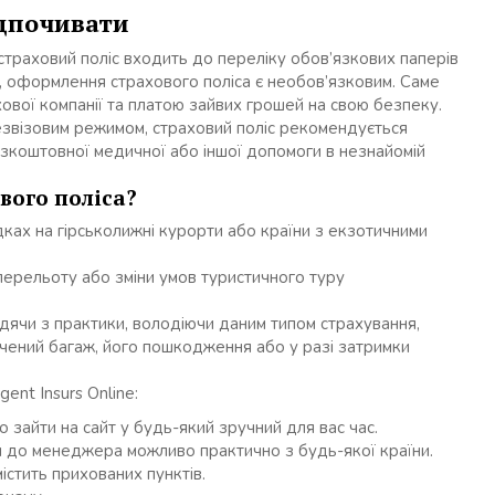
ідпочивати
 страховий поліс входить до переліку обов’язкових паперів
а, оформлення страхового поліса є необов’язковим. Саме
хової компанії та платою зайвих грошей на свою безпеку.
безвізовим режимом, страховий поліс рекомендується
зкоштовної медичної або іншої допомоги в незнайомій
вого поліса?
дках на гірськолижні курорти або країни з екзотичними
 перельоту або зміни умов туристичного туру
дячи з практики, володіючи даним типом страхування,
чений багаж, його пошкодження або у разі затримки
ent Insurs Online:
о зайти на сайт у будь-який зручний для вас час.
 до менеджера можливо практично з будь-якої країни.
істить прихованих пунктів.