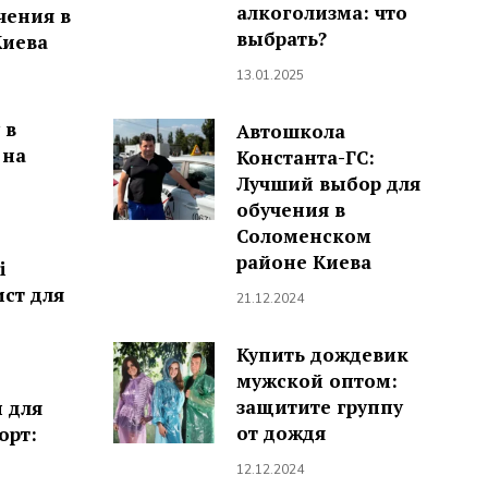
алкоголизма: что
чения в
выбрать?
Киева
13.01.2025
 в
Автошкола
 на
Константа-ГС:
Лучший выбор для
обучения в
Соломенском
районе Киева
і
ист для
21.12.2024
Купить дождевик
мужской оптом:
защитите группу
 для
от дождя
орт:
12.12.2024