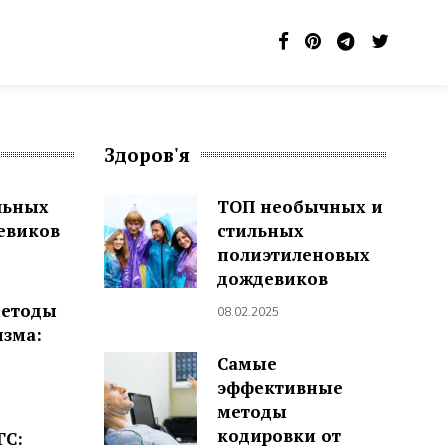
Здоров'я
льных
ТОП необычных и
евиков
стильных
полиэтиленовых
дождевиков
методы
08.02.2025
изма:
Самые
эффективные
методы
кодировки от
ГС: