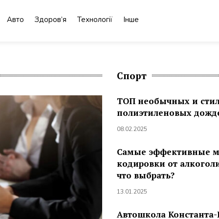
Авто
Здоров’я
Технології
Інше
Спорт
ТОП необычных и сти
полиэтиленовых дожд
08.02.2025
Самые эффективные 
кодировки от алкогол
что выбрать?
13.01.2025
Автошкола Константа-