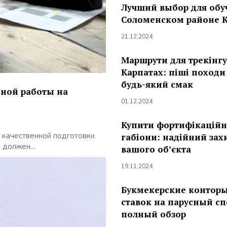
Лучший выбор для обу
Соломенском районе 
21.12.2024
Маршрути для трекінгу
Карпатах: піші походи
будь-який смак
сной работы на
01.12.2024
Купити фортифікаційн
 качественной подготовки
габіони: надійний зах
 должен...
вашого об’єкта
19.11.2024
Букмекерские конторы
ставок на парусный сп
полный обзор