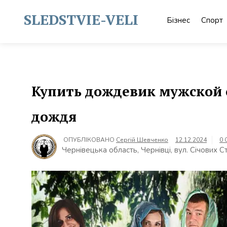
Skip
to
SLEDSTVIE-VELI
Бізнес
Спорт
content
Купить дождевик мужской 
дождя
ОПУБЛІКОВАНО
Сергій Шевченко
12.12.2024
0 
Чернівецька область, Чернівці, вул. Січових С