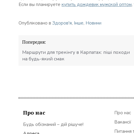
Если вы планируете
купить дождевик мужской оптом
,
Опубліковано в
Здоров'я
,
Інше
,
Новини
Навігація
Попередня:
записів
Маршрути для трекінгу в Карпатах: піші походи
на будь-який смак
Про нас
Про нас
Вакансії
Будь обізнаний – дій рішуче!
Питання т
Адреса