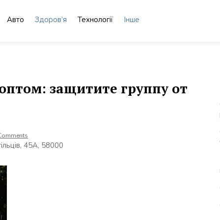
Авто
Здоров’я
Технології
Інше
оптом: защитите группу от
Comments
тільців, 45А, 58000