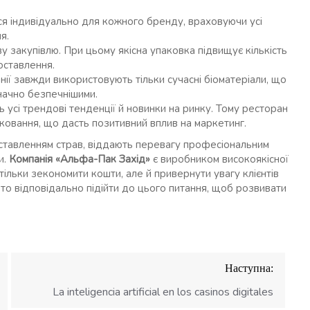
ся індивідуально для кожного бренду, враховуючи усі
я.
у закупівлю. При цьому якісна упаковка підвищує кількість
оставлення.
нії завжди використовують тільки сучасні біоматеріали, що
начно безпечнішими.
усі трендові тенденції й новинки на ринку. Тому ресторан
овання, що дасть позитивний вплив на маркетинг.
оставленням страв, віддають перевагу професіональним
и.
Компанія «Альфа-Пак Захід»
є виробником високоякісної
ільки зекономити кошти, але й привернути увагу клієнтів
то відповідально підійти до цього питання, щоб розвивати
Наступна:
La inteligencia artificial en los casinos digitales