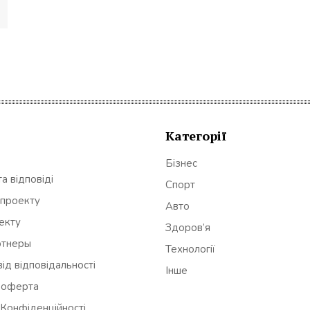
Категорії
Бізнес
а відповіді
Спорт
 проекту
Авто
оекту
Здоров’я
ртнеры
Технології
ід відповідальності
Інше
 оферта
 Конфіденційності