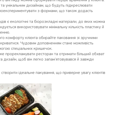
ого вигляду можна сформувати перше враження у клієнта.
 та унікальним дизайнам, що будуть підкреслювати
 поекспериментувати з формами, що також додасть
ндів є екологічні та біорозкладні матеріали, до яких можна
ндується використовувати мінімальну кількість пластику й
енню.
ого комфорту клієнта обирайте паковання зі зручними
дкриватися. Чудовим доповненням стане можливість
могою спеціальних кришечок.
е прорекламувати ресторан та отримати більший обхват
та дизайн, щоб він легко запам’ятовувався й завжди
а створити ідеальне пакування, що приверне увагу клієнтів