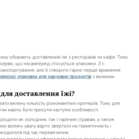
тому обирають доставлення їжі з ресторанів чи кафе. Тому
ервіс, що насамперед стосується упаковки. З її
транспортування, але й створити гарне перше враження
якісної упаковки для харчових продуктів
з великим
для доставлення їжі?
ти велику кількість різноманітних критеріїв. Тому для
м мають бути присутні наступні особливості.
дходити як холодним, так і гарячим стравам, а також
му велику увагу варто звертати на герметичність і
ошкодилося під час перевезення.