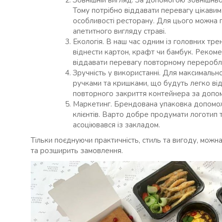
Зовнішній вигляд. За допомогою зовнішнь
Тому потрібно віддавати перевагу цікавим
особливості ресторану. Для цього можна
апетитного вигляду страві.
Екологія. В наш час одним із головних тре
віднести картон, крафт чи бамбук. Рекоме
віддавати перевагу повторному переробл
Зручність у використанні. Для максимальн
ручками та кришками, що будуть легко ві
повторного закриття контейнера за допо
Маркетинг. Брендована упаковка допомож
клієнтів. Варто добре продумати логотип 
асоціювався із закладом.
Тільки поєднуючи практичність, стиль та вигоду, можн
та розширить замовлення.