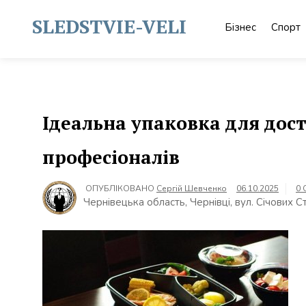
Skip
to
SLEDSTVIE-VELI
Бізнес
Спорт
content
Ідеальна упаковка для дос
професіоналів
ОПУБЛІКОВАНО
Сергій Шевченко
06.10.2025
0 
Чернівецька область, Чернівці, вул. Січових С