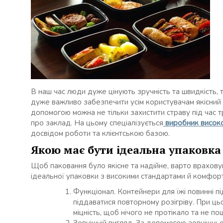
В наш час люди дуже цінують зручність та швидкість, 
дуже важливо забезпечити усім користувачам якісний с
допомогою можна не тільки захистити страву під час 
про заклад. На цьому спеціалізується
виробник високо
досвідом роботи та клієнтською базою.
Якою має бути ідеальна упаковка 
Щоб паковання було якісне та надійне, варто враховува
ідеальної упаковки з високими стандартами й комфорто
Функціонал. Контейнери для їжі повинні пі
піддаватися повторному розігріву. При цьо
міцність, щоб нічого не протікало та не п