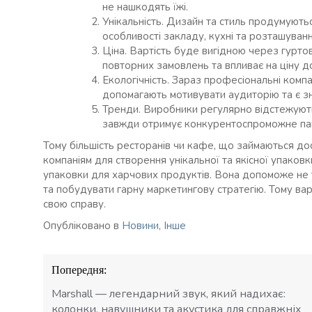
не нашкодять їжі.
Унікальність. Дизайн та стиль продумують
особливості закладу, кухні та розташуванн
Ціна. Вартість буде вигідною через гуртов
повторних замовлень та впливає на ціну д
Екологічність. Зараз професіональні компа
допомагають мотивувати аудиторію та є з
Тренди. Виробники регулярно відстежують 
завжди отримує конкурентоспроможне пак
Тому більшість ресторанів чи кафе, що займаються д
компаніям для створення унікальної та якісної упаковк
упаковки для харчових продуктів. Вона допоможе не т
та побудувати гарну маркетингову стратегію. Тому вар
свою справу.
Опубліковано в
Новини
,
Інше
Навігація
Попередня:
записів
Marshall — легендарний звук, який надихає:
колонки, навушники та акустика для справжніх